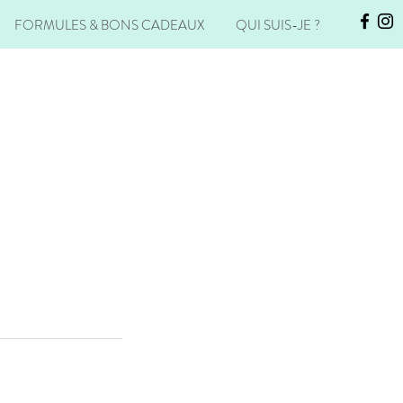
FORMULES & BONS CADEAUX
QUI SUIS-JE ?
Se connecter