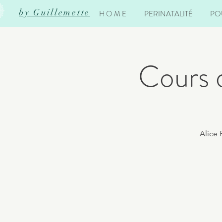
by Guillemette
H O M E
PERINATALITÉ
PO
Cours 
Alice 