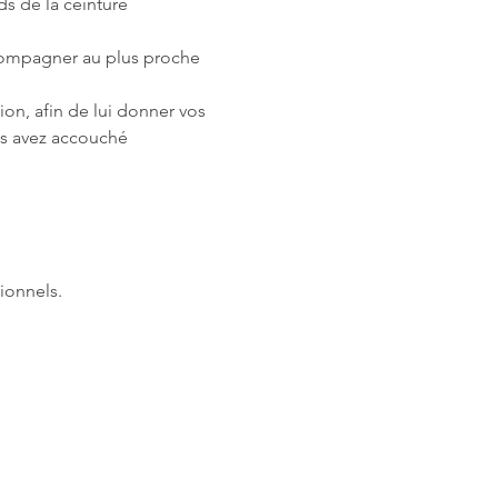
s de la ceinture 
ccompagner au plus proche 
on, afin de lui donner vos 
s avez accouché 
ionnels.