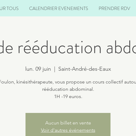
UR TOUS
CALENDRIER EVENEMENTS
PRENDRE RDV
de rééducation abd
lun. 09 juin
  |  
Saint-André-des-Eaux
Foulon, kinésithérapeute, vous propose un cours collectif autou
rééducation abdominal.
1H -19 euros.
Aucun billet en vente
Voir d'autres événements