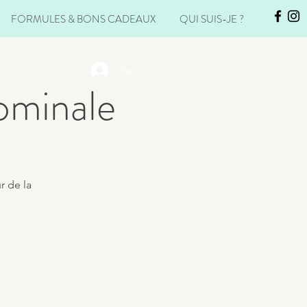
FORMULES & BONS CADEAUX
QUI SUIS-JE ?
Se connecter
ominale
r de la