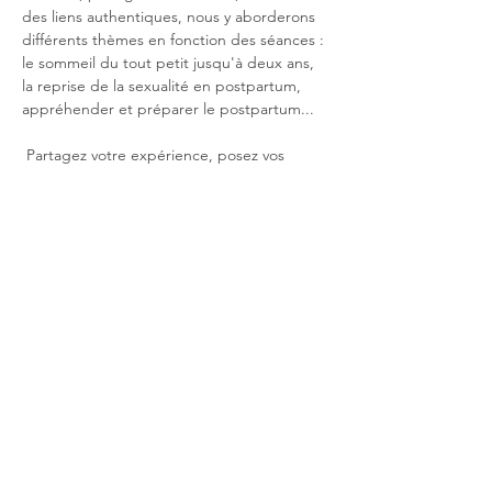
des liens authentiques, nous y aborderons 
différents thèmes en fonction des séances : 
le sommeil du tout petit jusqu'à deux ans, 
la reprise de la sexualité en postpartum, 
appréhender et préparer le postpartum...
 Partagez votre expérience, posez vos 
questions, ou simplement écoutez ; c'est 
un espace sans jugement, où chaque 
histoire a sa place.
 Recevez des conseils pratique…
Afficher plus
Partager cet événement