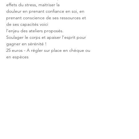
effets du stress, maitriser la
douleur en prenant confiance en soi, en 
prenant conscience de ses ressources et 
de ses capacités voici
l’enjeu des ateliers proposés.
Soulager le corps et apaiser l’esprit pour 
gagner en sérénité !
25 euros - A régler sur place en chèque ou 
en espèces
Partager cet événement
Do Not Sell My Personal Information
réalisé via Wix | Tous droits réservés |
Mentions