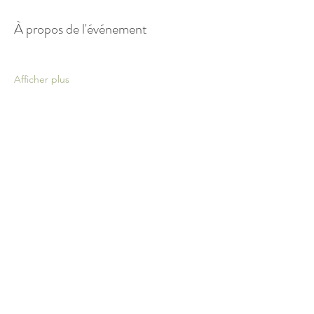
À propos de l'événement
Afficher plus
Partager cet événement
Do Not Sell My Personal Information
réalisé via Wix | Tous droits réservés |
Mentions
légales
*
Mentions légales : Les techniques de soins
complémentaires et naturels ne dispensent en