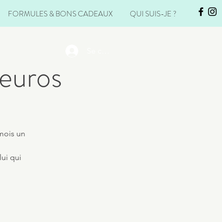
FORMULES & BONS CADEAUX
QUI SUIS-JE ?
Se connecter
 euros
mois un
lui qui