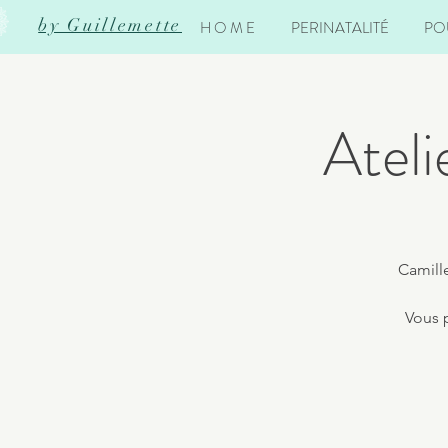
by Guillemette
H O M E
PERINATALITÉ
PO
Ateli
Camill
Vous p