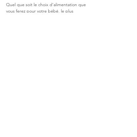
Quel que soit le choix d'alimentation que 
vous ferez pour votre bébé, le plus 
important est de vous sentir en harmonie 
avec votre décision et cet atelier vous offrira 
toutes les clés pour y parvenir.
Seuls prérequis :  pas de jugement et de la 
curiosité !
Partager cet événement
Do Not Sell My Personal Information
réalisé via Wix | Tous droits réservés |
Mentions
légales