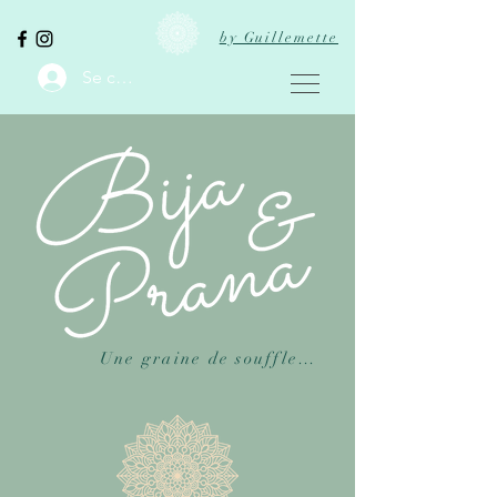
by Guillemette
Se connecter
Une graine de souffle…